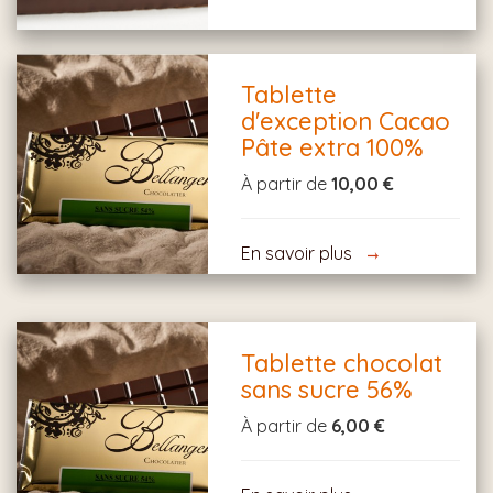
Tablette
d'exception Cacao
Pâte extra 100%
À partir de
10,00 €
En savoir plus
Tablette chocolat
sans sucre 56%
À partir de
6,00 €