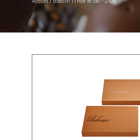
Accueil
/
Ballotin T1 noir et lait - 270g