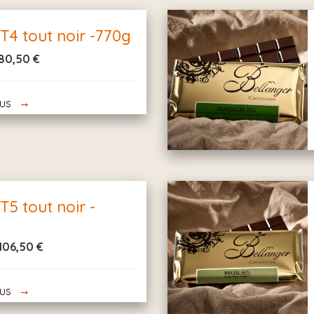
 T4 tout noir -770g
80,50 €
lus
 T5 tout noir -
106,50 €
lus