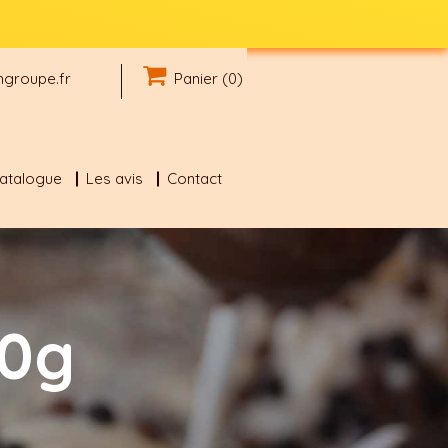
groupe.fr
Panier (0)
catalogue
Les avis
Contact
70g