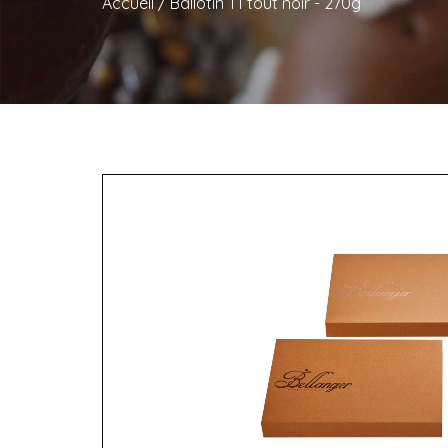
Accueil
/
Ballotin T1 tout noir - 270g