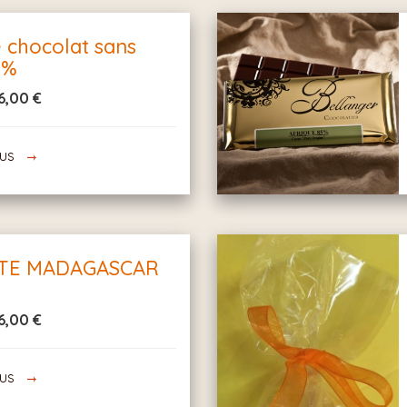
e chocolat sans
6%
6,00 €
lus
TE MADAGASCAR
6,00 €
lus