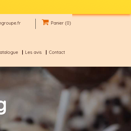
groupe.fr
Panier (0)
catalogue
Les avis
Contact
g