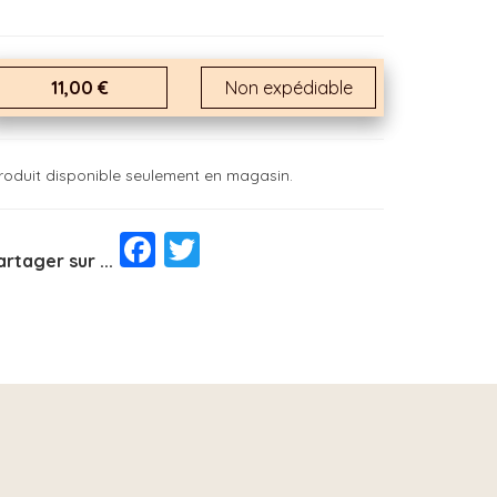
11,00 €
Non expédiable
roduit disponible seulement en magasin.
Facebook
Twitter
artager sur ...