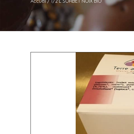
Accueil
/
1/2 L SORBET NOIX BIO