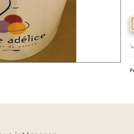
*
P
P