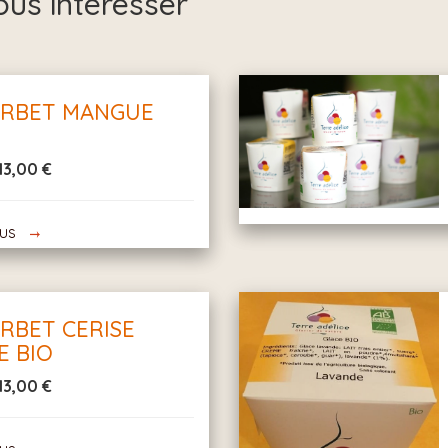
ous intéresser
SORBET MANGUE
13,00 €
lus
ORBET CERISE
E BIO
13,00 €