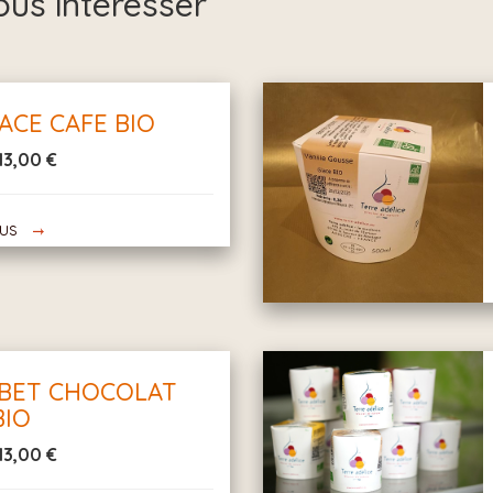
ous intéresser
LACE CAFE BIO
13,00 €
lus
RBET CHOCOLAT
BIO
13,00 €