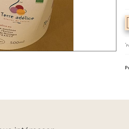
*
P
P