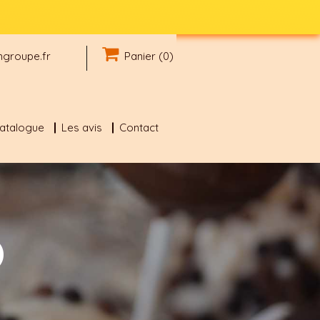
groupe.fr
Panier (0)
catalogue
Les avis
Contact
O